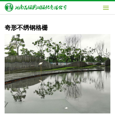

奇形不绣钢格栅