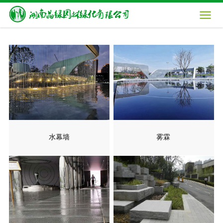

水幕墙
雾霖