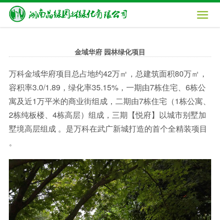

金域华府 园林绿化项目
万科金域华府项目总占地约42万㎡，总建筑面积80万㎡，
容积率3.0/1.89，绿化率35.15%，一期由7栋住宅、6栋公
寓及近1万平米的商业街组成，二期由7栋住宅（1栋公寓、
2栋纯板楼、4栋高层）组成，三期【悦府】以城市别墅加
墅境高层组成 。是万科在武广新城打造的首个全精装项目
。